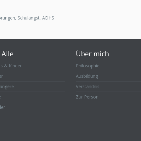
örungen, Schulangst, ADHS
 Alle
Über mich
s & Kinder
Philosophie
er
Ausbildung
angere
Verständnis
e
Zur Person
ler