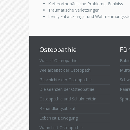
Kieferorthopädische Probleme, Fehlbiss
Traumatische Verletzungen
Lern-, Entwicklungs- und Wahrnehmungsst
Osteopathie
Für
Was ist Osteopathie
Babie
Wie arbeitet der Osteopath
Mütt
Geschichte der Osteopathie
Schw
Die Grenzen der Osteopathie
Paar
Osteopathie und Schulmedizin
Sport
Behandlungsablauf
Leben ist Bewegung
Wann hilft Osteopathie