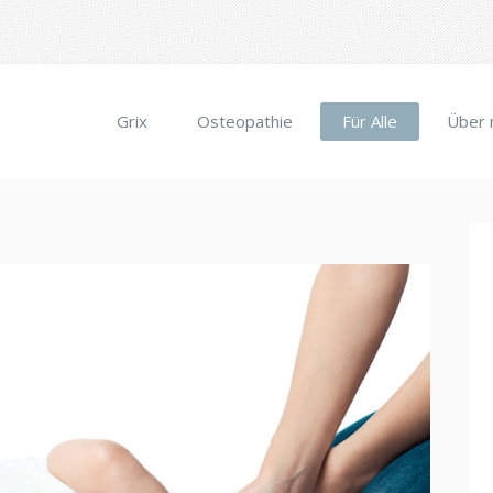
Grix
Osteopathie
Für Alle
Über 