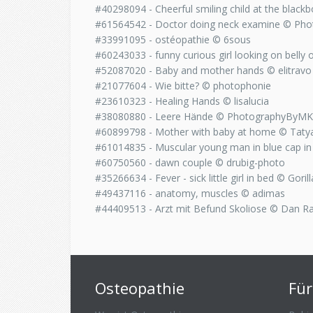
#40298094 - Cheerful smiling child at the black
#61564542 - Doctor doing neck examine © Pho
#33991095 - ostéopathie © 6sous
#60243033 - funny curious girl looking on belly
#52087020 - Baby and mother hands © elitravo
#21077604 - Wie bitte? © photophonie
#23610323 - Healing Hands © lisalucia
#38080880 - Leere Hände © PhotographyByMK
#60899798 - Mother with baby at home © Tatya
#61014835 - Muscular young man in blue cap i
#60750560 - dawn couple © drubig-photo
#35266634 - Fever - sick little girl in bed © Gorill
#49437116 - anatomy, muscles © adimas
#44409513 - Arzt mit Befund Skoliose © Dan R
Osteopathie
Für