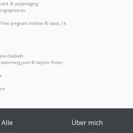
board. © yuryimaging
tographee.eu
 of her pregnant mother © slava_14
na Gladskih
n swimming pool © Nejron Photo
a
ace
 Alle
Über mich