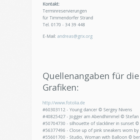
Kontakt:
Terminreservierungen
für Timmendorfer Strand
Tel.
0170 - 34 39 448
E-Mail:
andreas@grix.org
Quellenangaben für die
Grafiken:
http://www.fotolia.de
#60303112 - Young dancer © Sergey Nivens
#40825427 - Jogger am Abendhimmel © Stefan 
#50704730 - silhouette of slackliner in sunset ©
#56377496 - Close up of pink sneakers worn by
#55601700 - Studio, Woman with Balloon © ben