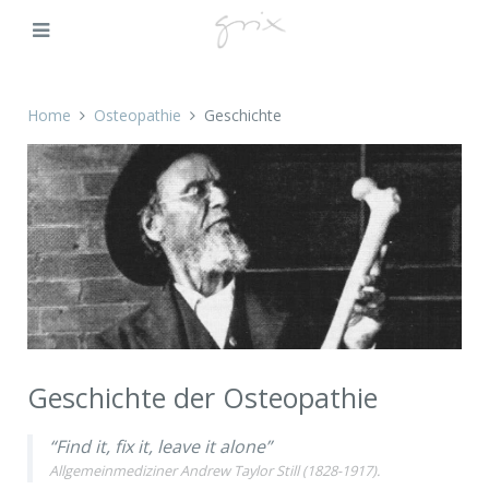
Home
Osteopathie
Geschichte
Geschichte der Osteopathie
“Find it, fix it, leave it alone”
Allgemeinmediziner Andrew Taylor Still (1828-1917).